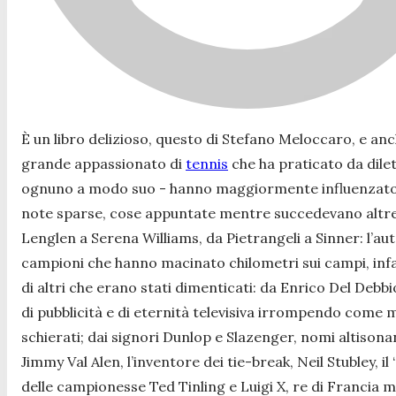
È un libro delizioso, questo di Stefano Meloccaro, e an
grande appassionato di
tennis
che ha praticato da dilet
ognuno a modo suo - hanno maggiormente influenzato qu
note sparse, cose appuntate mentre succedevano altre co
Lenglen a Serena Williams, da Pietrangeli a Sinner: l’aut
campioni che hanno macinato chilometri sui campi, infat
di altri che erano stati dimenticati: da Enrico Del Debbi
di pubblicità e di eternità televisiva irrompendo come m
schierati; dai signori Dunlop e Slazenger, nomi altisonan
Jimmy Val Alen, l’inventore dei tie-break, Neil Stubley, 
delle campionesse Ted Tinling e Luigi X, re di Francia m