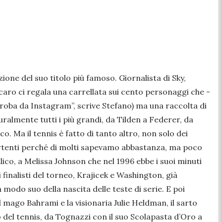
ne del suo titolo più famoso. Giornalista di Sky,
ccaro ci regala una carrellata sui cento personaggi che -
roba da Instagram”, scrive Stefano) ma una raccolta di
almente tutti i più grandi, da Tilden a Federer, da
o. Ma il tennis è fatto di tanto altro, non solo dei
ivertenti perché di molti sapevamo abbastanza, ma poco
lico, a Melissa Johnson che nel 1996 ebbe i suoi minuti
finalisti del torneo, Krajicek e Washington, già
 modo suo della nascita delle teste di serie. E poi
il mago Bahrami e la visionaria Julie Heldman, il sarto
o del tennis, da Tognazzi con il suo Scolapasta d’Oro a