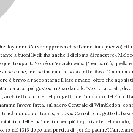
che Raymond Carver approverebbe l’ennesima (mezza) citazio
tante a buoni livelli (ha anche il diploma di maestro), Melo
esto sport. Non è un'enciclopedia (“per carità, quella è 
se e che, messe insieme, si sono fatte libro. Ci sono natur
ore è bravo a raccontarne il lato umano, oltre che agonistic
ti i capitoli più gustosi riguardano le “storie laterali”, d
o, architetto autore del progetto dell’impianto del Foro Ita
amma l’aveva fatta, sul sacro Centrale di Wimbledon, con i 
ti nel mondo del tennis, a Lewis Carroll, che gettò le basi a
il “ministro dell’erba” nel torneo più importante del mondo, 
orto nel 1316 dopo una partita di ”jet de paume”, l’antenat