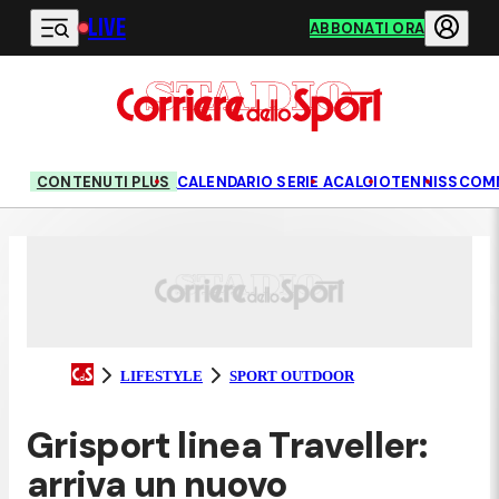
LIVE
Vai al contenuto principale
ABBONATI ORA
CONTENUTI PLUS
CALENDARIO SERIE A
CALCIO
TENNIS
SCOM
LIFESTYLE
SPORT OUTDOOR
Grisport linea Traveller:
arriva un nuovo