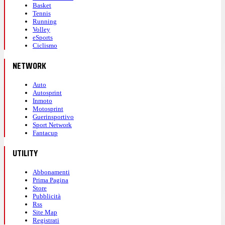
Basket
Tennis
Running
Volley
eSports
Ciclismo
NETWORK
Auto
Autosprint
Inmoto
Motosprint
Guerinsportivo
Sport Network
Fantacup
UTILITY
Abbonamenti
Prima Pagina
Store
Pubblicità
Rss
Site Map
Registrati