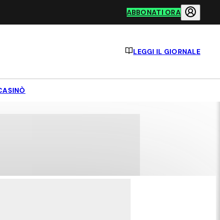
ABBONATI ORA
LEGGI IL GIORNALE
CASINÒ