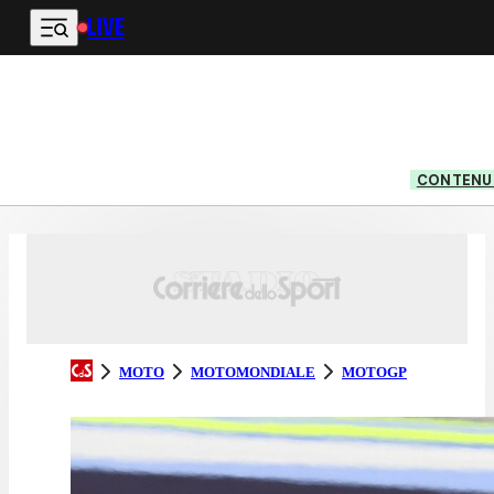
LIVE
Vai al contenuto principale
CONTENUT
MOTO
MOTOMONDIALE
MOTOGP