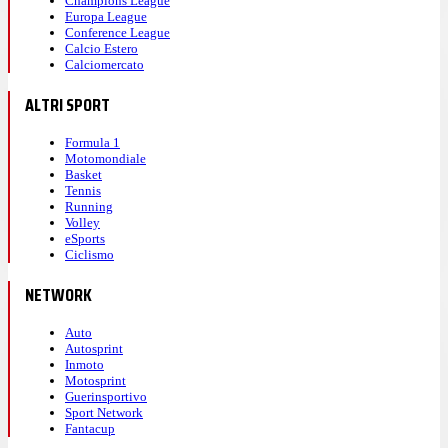
Champions League
Europa League
Conference League
Calcio Estero
Calciomercato
ALTRI SPORT
Formula 1
Motomondiale
Basket
Tennis
Running
Volley
eSports
Ciclismo
NETWORK
Auto
Autosprint
Inmoto
Motosprint
Guerinsportivo
Sport Network
Fantacup