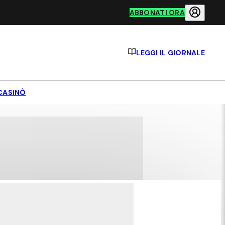
ABBONATI ORA
LEGGI IL GIORNALE
CASINÒ