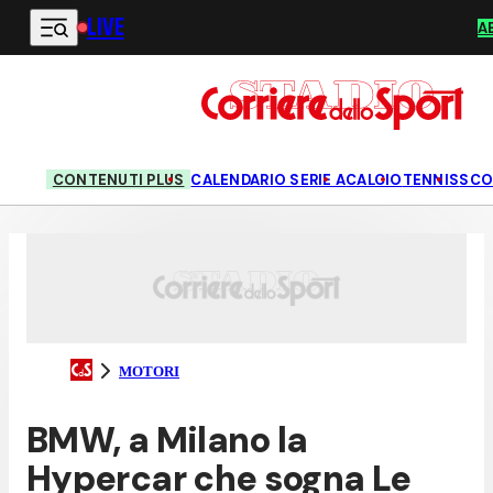
LIVE
Vai al contenuto principale
A
CONTENUTI PLUS
CALENDARIO SERIE A
CALCIO
TENNIS
SCO
MOTORI
BMW, a Milano la
Hypercar che sogna Le