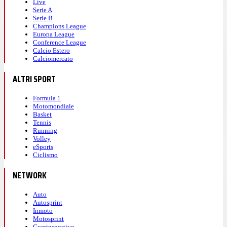
Live
Serie A
Serie B
Champions League
Europa League
Conference League
Calcio Estero
Calciomercato
ALTRI SPORT
Formula 1
Motomondiale
Basket
Tennis
Running
Volley
eSports
Ciclismo
NETWORK
Auto
Autosprint
Inmoto
Motosprint
Guerinsportivo