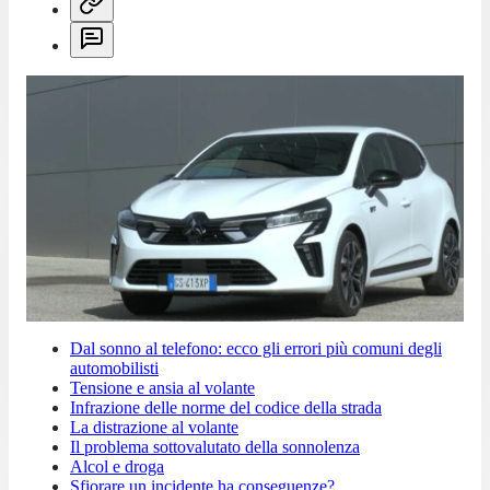
Dal sonno al telefono: ecco gli errori più comuni degli
automobilisti
Tensione e ansia al volante
Infrazione delle norme del codice della strada
La distrazione al volante
Il problema sottovalutato della sonnolenza
Alcol e droga
Sfiorare un incidente ha conseguenze?