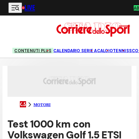
LIVE
Vai al contenuto principale
A
CONTENUTI PLUS
CALENDARIO SERIE A
CALCIO
TENNIS
SCO
MOTORI
Test 1000 km con
Volkswagen Golf 1.5 ETSI