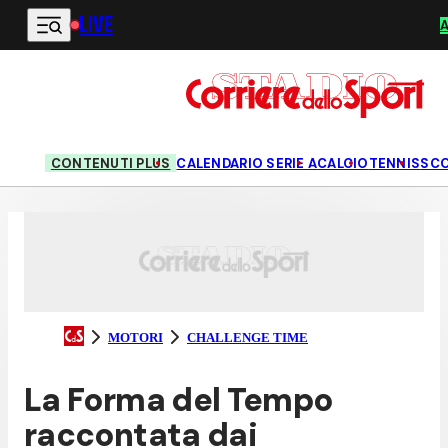
LIVE
Vai al contenuto principale
CONTENUTI PLUS
CALENDARIO SERIE A
CALCIO
TENNIS
SC
MOTORI
CHALLENGE TIME
La Forma del Tempo
raccontata dai