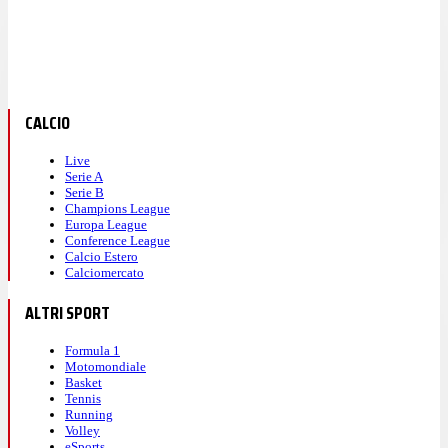
CALCIO
Live
Serie A
Serie B
Champions League
Europa League
Conference League
Calcio Estero
Calciomercato
ALTRI SPORT
Formula 1
Motomondiale
Basket
Tennis
Running
Volley
eSports