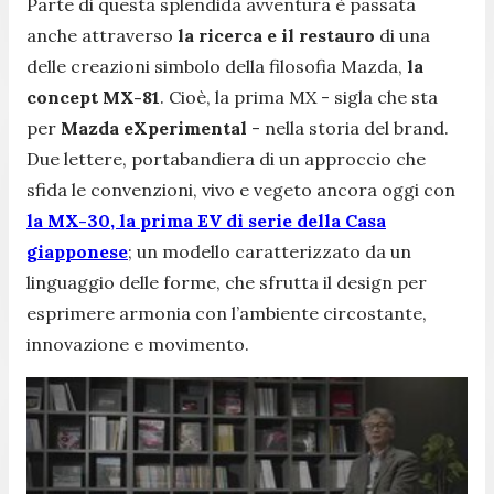
Parte di questa splendida avventura è passata
anche attraverso
la ricerca e il restauro
di una
delle creazioni simbolo della filosofia Mazda,
la
concept MX-81
. Cioè, la prima MX - sigla che sta
per
Mazda eXperimental
- nella storia del brand.
Due lettere, portabandiera di un approccio che
sfida le convenzioni, vivo e vegeto ancora oggi con
la MX-30, la prima EV di serie della Casa
giapponese
; un modello caratterizzato da un
linguaggio delle forme, che sfrutta il design per
esprimere armonia con l’ambiente circostante,
innovazione e movimento.