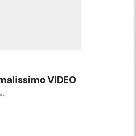
e malissimo VIDEO
oca