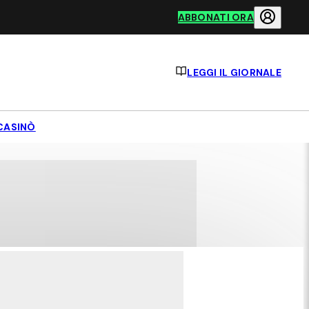
ABBONATI ORA
LEGGI IL GIORNALE
CASINÒ