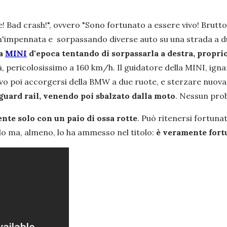
e! Bad crash!
", ovvero "
Sono fortunato a essere vivo! Brutto
n'impennata e sorpassando diverse auto su una strada a du
na
MINI
d'epoca tentando di sorpassarla a destra, propri
, pericolosissimo a 160 km/h. Il guidatore della MINI, igna
salvo poi accorgersi della BMW a due ruote, e sterzare nu
l guard rail, venendo poi sbalzato dalla moto
. Nessun pro
nte solo con un paio di ossa rotte
. Può ritenersi fortuna
lo ma, almeno, lo ha ammesso nel titolo:
è veramente fort