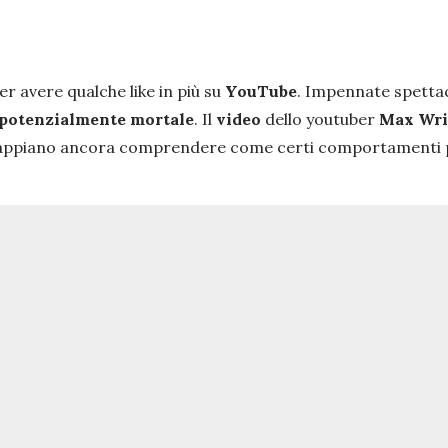
er avere qualche like in più su
YouTube
. Impennate spettaco
 potenzialmente mortale
. Il
video
dello youtuber
Max Wri
 sappiano ancora comprendere come certi comportamenti p