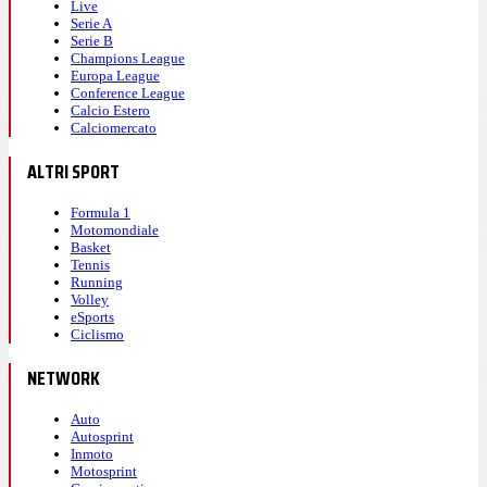
Live
Serie A
Serie B
Champions League
Europa League
Conference League
Calcio Estero
Calciomercato
ALTRI SPORT
Formula 1
Motomondiale
Basket
Tennis
Running
Volley
eSports
Ciclismo
NETWORK
Auto
Autosprint
Inmoto
Motosprint