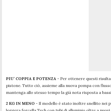
PIU’ COPPIA E POTENZA
- Per ottenere questi risulta
pistone. Tutto ciò, assieme alla nuova pompa con flusso
mantenga allo stesso tempo la già nota risposta a bass
2 KG IN MENO
- Il modello è stato inoltre snellito nei
leggera forcella Tech con tubi di alluminio oltre a nuovi