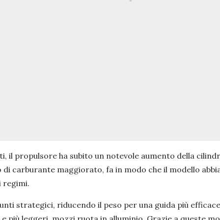
ti, il propulsore ha subito un notevole aumento della cilind
 di carburante maggiorato, fa in modo che il modello abbia
i regimi.
 punti strategici, riducendo il peso per una guida più effic
, e più leggeri, mozzi ruota in alluminio. Grazie a queste m