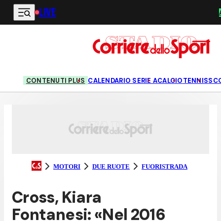
LIVE
Vai al contenuto principale
CONTENUTI PLUS
CALENDARIO SERIE A
CALCIO
TENNIS
SC
MOTORI
DUE RUOTE
FUORISTRADA
Cross, Kiara
Fontanesi: «Nel 2016