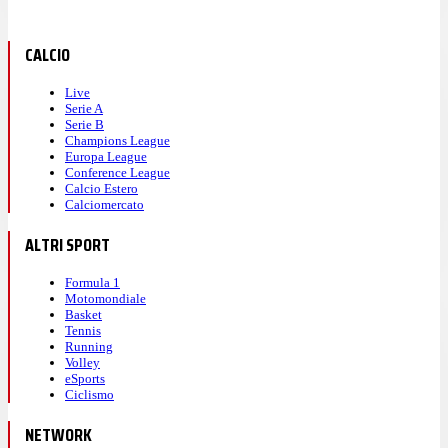
CALCIO
Live
Serie A
Serie B
Champions League
Europa League
Conference League
Calcio Estero
Calciomercato
ALTRI SPORT
Formula 1
Motomondiale
Basket
Tennis
Running
Volley
eSports
Ciclismo
NETWORK