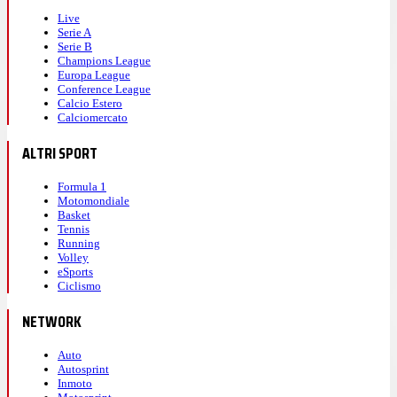
Live
Serie A
Serie B
Champions League
Europa League
Conference League
Calcio Estero
Calciomercato
ALTRI SPORT
Formula 1
Motomondiale
Basket
Tennis
Running
Volley
eSports
Ciclismo
NETWORK
Auto
Autosprint
Inmoto