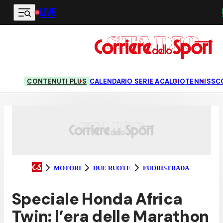
LIVE
Vai al contenuto principale
CONTENUTI PLUS
CALENDARIO SERIE A
CALCIO
TENNIS
SC
MOTORI
DUE RUOTE
FUORISTRADA
Speciale Honda Africa
Twin: l’era delle Marathon