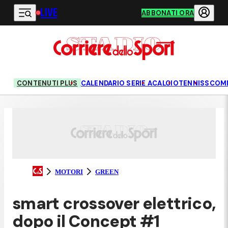
LIVE
Vai al contenuto principale
ABBONATI ORA
CONTENUTI PLUS
CALENDARIO SERIE A
CALCIO
TENNIS
SCOM
MOTORI
GREEN
smart crossover elettrico,
dopo il Concept #1