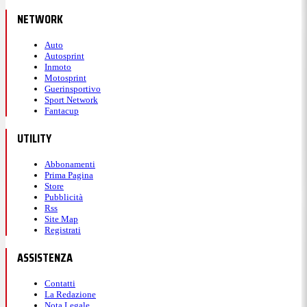
NETWORK
Auto
Autosprint
Inmoto
Motosprint
Guerinsportivo
Sport Network
Fantacup
UTILITY
Abbonamenti
Prima Pagina
Store
Pubblicità
Rss
Site Map
Registrati
ASSISTENZA
Contatti
La Redazione
Nota Legale