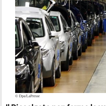
©
Dpa/LaPresse