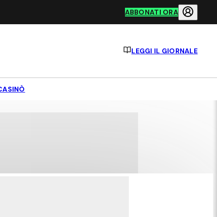
ABBONATI ORA
LEGGI IL GIORNALE
CASINÒ