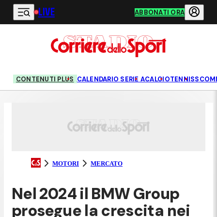
LIVE
Vai al contenuto principale
ABBONATI ORA
CONTENUTI PLUS
CALENDARIO SERIE A
CALCIO
TENNIS
SCOM
MOTORI
MERCATO
Nel 2024 il BMW Group
prosegue la crescita nei