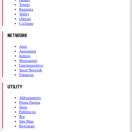
Tennis
Running
Volley
eSports
Ciclismo
NETWORK
Auto
Autosprint
Inmoto
Motosprint
Guerinsportivo
Sport Network
Fantacup
UTILITY
Abbonamenti
Prima Pagina
Store
Pubblicità
Rss
Site Map
Registrati