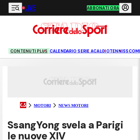
LIVE
Vai al contenuto principale
ABBONATI ORA
CONTENUTI PLUS
CALENDARIO SERIE A
CALCIO
TENNIS
SCOM
MOTORI
NEWS MOTORI
SsangYong svela a Parigi
le nuove XIV