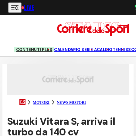
LIVE
Vai al contenuto principale
CONTENUTI PLUS
CALENDARIO SERIE A
CALCIO
TENNIS
SC
MOTORI
NEWS MOTORI
Suzuki Vitara S, arriva il
turbo da 140 cv