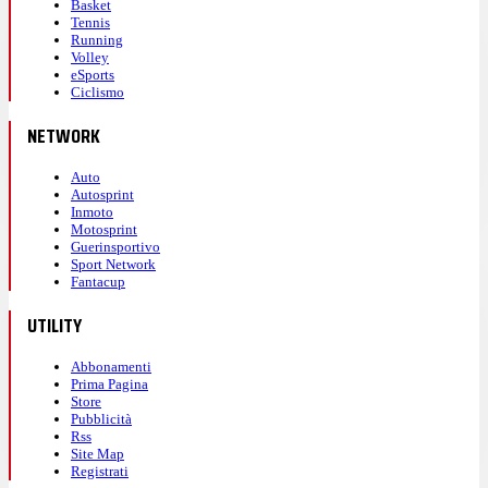
Basket
Tennis
Running
Volley
eSports
Ciclismo
NETWORK
Auto
Autosprint
Inmoto
Motosprint
Guerinsportivo
Sport Network
Fantacup
UTILITY
Abbonamenti
Prima Pagina
Store
Pubblicità
Rss
Site Map
Registrati