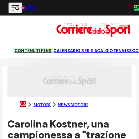
LIVE
Vai al contenuto principale
A
CONTENUTI PLUS
CALENDARIO SERIE A
CALCIO
TENNIS
SCO
MOTORI
NEWS MOTORI
Carolina Kostner, una
campionessa a "trazione