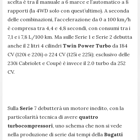
scelta è tra il manuale a 6 marce e l’automatico a 8
rapporti (la 4WD solo con quest’ultimo). A seconda
delle combinazioni, l’accelerazione da 0 a 100 km/h
è compresa tra 4,4 e 4,8 secondi, con consumi tra i
7,1 e i 7,8 L/100 km. Ma sulle Serie 1 e Serie 2 debutta
anche il 2 litri 4 cilindri
Twin Power Turbo
da 184
CV (120i e 220i) o 224 CV (125i e 225i); esclusivo delle
230i Cabriolet e Coupé è invece il 2.0 turbo da 252
CV.
Sulla
Serie
7 debutterà un motore inedito, con la
particolarità tecnica di avere
quattro
turbocompressori
, uno schema che non si vede
nella produzione di serie dai tempi della
Bugatti