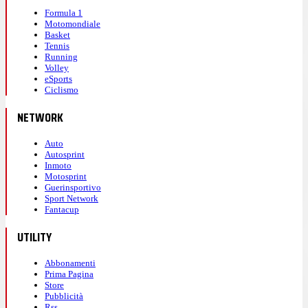
Formula 1
Motomondiale
Basket
Tennis
Running
Volley
eSports
Ciclismo
NETWORK
Auto
Autosprint
Inmoto
Motosprint
Guerinsportivo
Sport Network
Fantacup
UTILITY
Abbonamenti
Prima Pagina
Store
Pubblicità
Rss