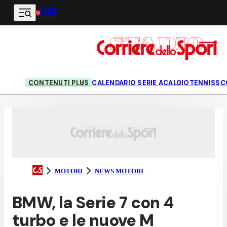
LIVE
Vai al contenuto principale
CONTENUTI PLUS
CALENDARIO SERIE A
CALCIO
TENNIS
SC
MOTORI
NEWS MOTORI
BMW, la Serie 7 con 4
turbo e le nuove M