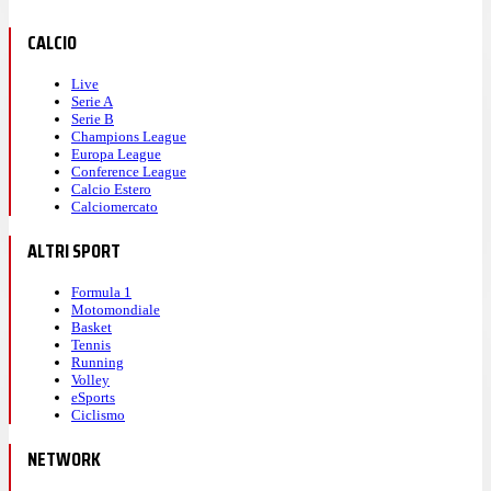
CALCIO
Live
Serie A
Serie B
Champions League
Europa League
Conference League
Calcio Estero
Calciomercato
ALTRI SPORT
Formula 1
Motomondiale
Basket
Tennis
Running
Volley
eSports
Ciclismo
NETWORK