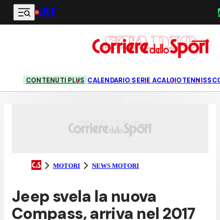
LIVE
Vai al contenuto principale
CONTENUTI PLUS
CALENDARIO SERIE A
CALCIO
TENNIS
SC
MOTORI
NEWS MOTORI
Jeep svela la nuova
Compass, arriva nel 2017