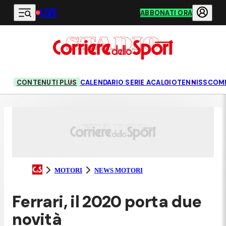
LIVE
Vai al contenuto principale
ABBONATI ORA
CONTENUTI PLUS
CALENDARIO SERIE A
CALCIO
TENNIS
SCOM
MOTORI
NEWS MOTORI
Ferrari, il 2020 porta due
novità