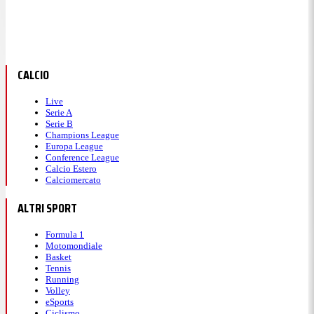
CALCIO
Live
Serie A
Serie B
Champions League
Europa League
Conference League
Calcio Estero
Calciomercato
ALTRI SPORT
Formula 1
Motomondiale
Basket
Tennis
Running
Volley
eSports
Ciclismo