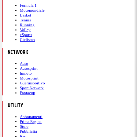
Formula 1
Motomondiale
Basket
Tennis
Running
Volley
eSports
Ciclismo
NETWORK
Auto
Autosprint
Inmoto
Motosprint
Guerinsportivo
Sport Network
Fantacup
UTILITY
Abbonamenti
Prima Pagina
Store
Pubblicità
Rss