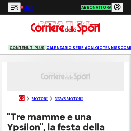
LIVE
Vai al contenuto principale
ABBONATI ORA
CONTENUTI PLUS
CALENDARIO SERIE A
CALCIO
TENNIS
SCOM
MOTORI
NEWS MOTORI
"Tre mamme e una
Ypsilon", la festa della