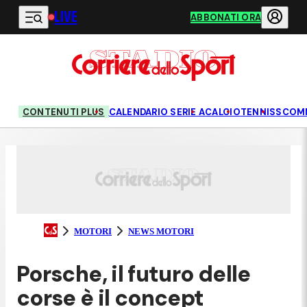
LIVE
Vai al contenuto principale
ABBONATI ORA
CONTENUTI PLUS
CALENDARIO SERIE A
CALCIO
TENNIS
SCOM
MOTORI
NEWS MOTORI
Porsche, il futuro delle
corse è il concept