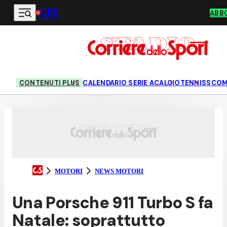
LIVE
Vai al contenuto principale
ABB
CONTENUTI PLUS
CALENDARIO SERIE A
CALCIO
TENNIS
SCOM
MOTORI
NEWS MOTORI
Una Porsche 911 Turbo S fa
Natale: soprattutto