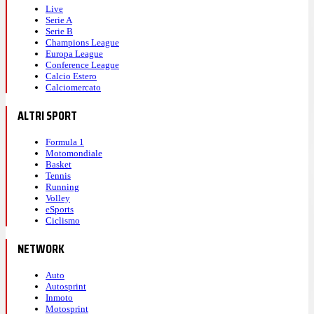
Live
Serie A
Serie B
Champions League
Europa League
Conference League
Calcio Estero
Calciomercato
ALTRI SPORT
Formula 1
Motomondiale
Basket
Tennis
Running
Volley
eSports
Ciclismo
NETWORK
Auto
Autosprint
Inmoto
Motosprint