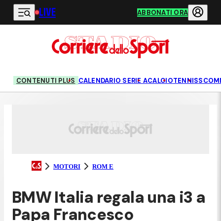
LIVE
Vai al contenuto principale
ABBONATI ORA
CONTENUTI PLUS
CALENDARIO SERIE A
CALCIO
TENNIS
SCOM
MOTORI
ROM E
BMW Italia regala una i3 a
Papa Francesco