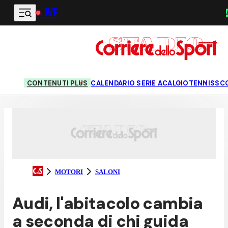
LIVE
Vai al contenuto principale
CONTENUTI PLUS
CALENDARIO SERIE A
CALCIO
TENNIS
SC
MOTORI
SALONI
Audi, l'abitacolo cambia
a seconda di chi guida