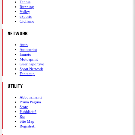
Tennis
Running
Volley
eSports
Ciclismo
NETWORK
Auto
Autosprint
Inmoto
Motosprint
Guerinsportivo
Sport Network
Fantacup
UTILITY
Abbonamenti
Prima Pagina
Store
Pubblicità
Rss
Site Map
Registrati