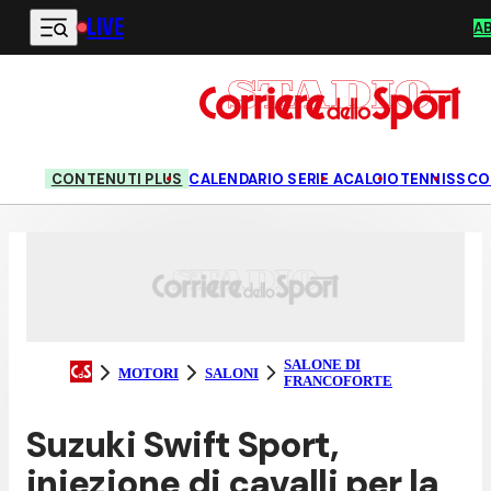
LIVE
Vai al contenuto principale
A
CONTENUTI PLUS
CALENDARIO SERIE A
CALCIO
TENNIS
SCO
SALONE DI
MOTORI
SALONI
FRANCOFORTE
Suzuki Swift Sport,
iniezione di cavalli per la