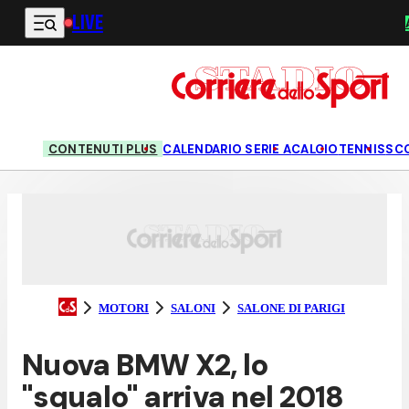
LIVE
Vai al contenuto principale
CONTENUTI PLUS
CALENDARIO SERIE A
CALCIO
TENNIS
SC
MOTORI
SALONI
SALONE DI PARIGI
Nuova BMW X2, lo
"squalo" arriva nel 2018