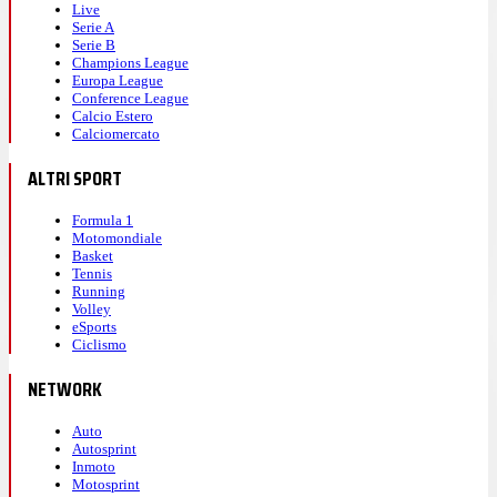
Live
Serie A
Serie B
Champions League
Europa League
Conference League
Calcio Estero
Calciomercato
ALTRI SPORT
Formula 1
Motomondiale
Basket
Tennis
Running
Volley
eSports
Ciclismo
NETWORK
Auto
Autosprint
Inmoto
Motosprint