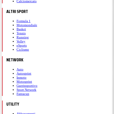
Calciomercato
ALTRI SPORT
Formula 1
Motomondiale
Basket
Tennis
Running
Volley
eSports
Ciclismo
NETWORK
Auto
Autosprint
Inmoto
Motosprint
Guerinsportivo
Sport Network
Fantacup
UTILITY
Abbonamenti