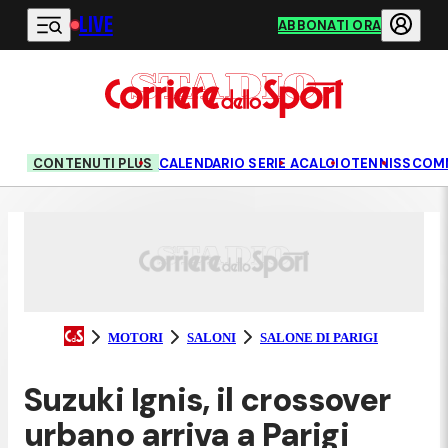
LIVE
Vai al contenuto principale
ABBONATI ORA
CONTENUTI PLUS
CALENDARIO SERIE A
CALCIO
TENNIS
SCOM
MOTORI
SALONI
SALONE DI PARIGI
Suzuki Ignis, il crossover
urbano arriva a Parigi