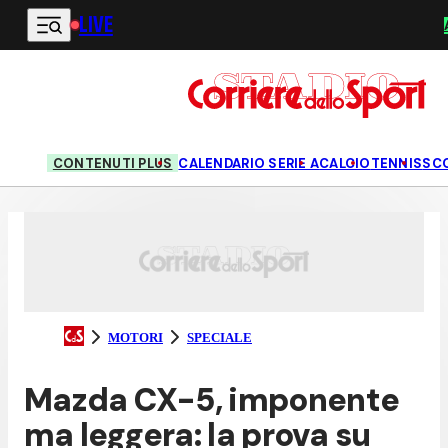
LIVE
Vai al contenuto principale
CONTENUTI PLUS
CALENDARIO SERIE A
CALCIO
TENNIS
SC
MOTORI
SPECIALE
Mazda CX-5, imponente
ma leggera: la prova su