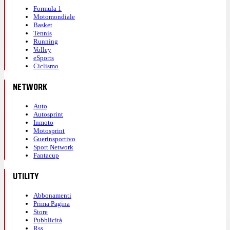
Formula 1
Motomondiale
Basket
Tennis
Running
Volley
eSports
Ciclismo
NETWORK
Auto
Autosprint
Inmoto
Motosprint
Guerinsportivo
Sport Network
Fantacup
UTILITY
Abbonamenti
Prima Pagina
Store
Pubblicità
Rss