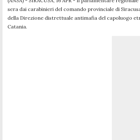
(ANSA) - SIRACUSA, 16 APR - Il parlamentare regionale s
sera dai carabinieri del comando provinciale di Siracusa
della Direzione distrettuale antimafia del capoluogo etn
Catania.