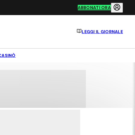
ABBONATI ORA
LEGGI IL GIORNALE
CASINÒ