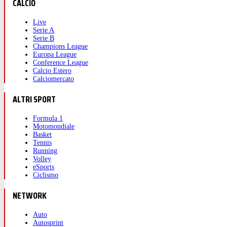
CALCIO
Live
Serie A
Serie B
Champions League
Europa League
Conference League
Calcio Estero
Calciomercato
ALTRI SPORT
Formula 1
Motomondiale
Basket
Tennis
Running
Volley
eSports
Ciclismo
NETWORK
Auto
Autosprint