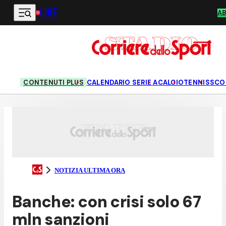
LIVE
Vai al contenuto principale
A
CONTENUTI PLUS
CALENDARIO SERIE A
CALCIO
TENNIS
SCO
NOTIZIA ULTIMA ORA
Banche: con crisi solo 67
mln sanzioni