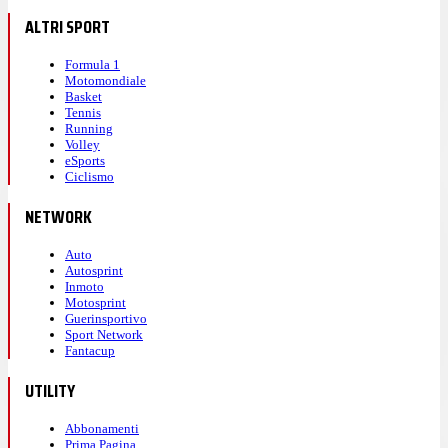
ALTRI SPORT
Formula 1
Motomondiale
Basket
Tennis
Running
Volley
eSports
Ciclismo
NETWORK
Auto
Autosprint
Inmoto
Motosprint
Guerinsportivo
Sport Network
Fantacup
UTILITY
Abbonamenti
Prima Pagina