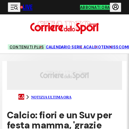
LIVE
Vai al contenuto principale
ABBONATI ORA
CONTENUTI PLUS
CALENDARIO SERIE A
CALCIO
TENNIS
SCOM
NOTIZIA ULTIMA ORA
Calcio: fiori e un Suv per
festa mamma, 'grazie