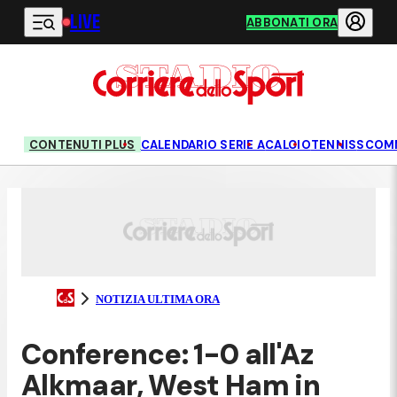
LIVE
Vai al contenuto principale
ABBONATI ORA
CONTENUTI PLUS
CALENDARIO SERIE A
CALCIO
TENNIS
SCOM
NOTIZIA ULTIMA ORA
Conference: 1-0 all'Az
Alkmaar, West Ham in