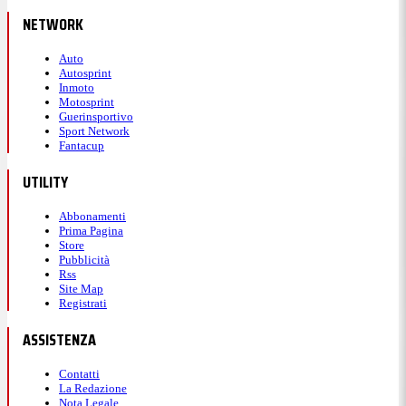
NETWORK
Auto
Autosprint
Inmoto
Motosprint
Guerinsportivo
Sport Network
Fantacup
UTILITY
Abbonamenti
Prima Pagina
Store
Pubblicità
Rss
Site Map
Registrati
ASSISTENZA
Contatti
La Redazione
Nota Legale