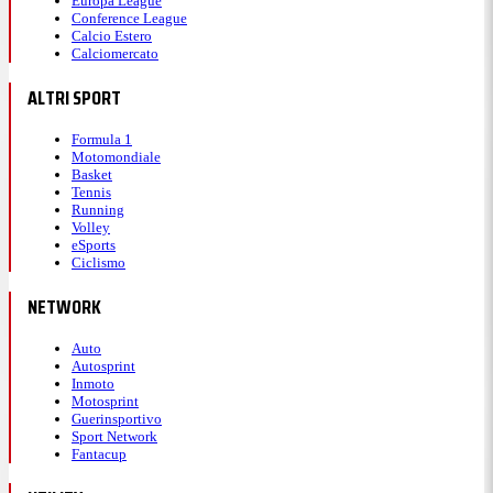
Europa League
Conference League
Calcio Estero
Calciomercato
ALTRI SPORT
Formula 1
Motomondiale
Basket
Tennis
Running
Volley
eSports
Ciclismo
NETWORK
Auto
Autosprint
Inmoto
Motosprint
Guerinsportivo
Sport Network
Fantacup