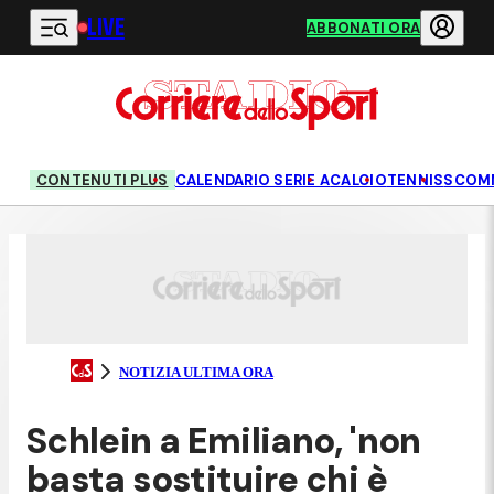
LIVE
Vai al contenuto principale
ABBONATI ORA
CONTENUTI PLUS
CALENDARIO SERIE A
CALCIO
TENNIS
SCOM
NOTIZIA ULTIMA ORA
Schlein a Emiliano, 'non
basta sostituire chi è