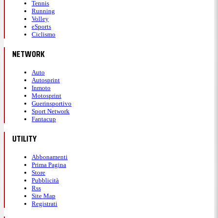
Tennis
Running
Volley
eSports
Ciclismo
NETWORK
Auto
Autosprint
Inmoto
Motosprint
Guerinsportivo
Sport Network
Fantacup
UTILITY
Abbonamenti
Prima Pagina
Store
Pubblicità
Rss
Site Map
Registrati