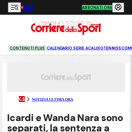
LIVE
Vai al contenuto principale
ABBONATI ORA
CONTENUTI PLUS
CALENDARIO SERIE A
CALCIO
TENNIS
SCOM
NOTIZIA ULTIMA ORA
Icardi e Wanda Nara sono
separati, la sentenza a