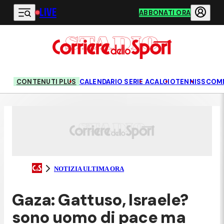
LIVE
Vai al contenuto principale
ABBONATI ORA
CONTENUTI PLUS
CALENDARIO SERIE A
CALCIO
TENNIS
SCOM
NOTIZIA ULTIMA ORA
Gaza: Gattuso, Israele?
sono uomo di pace ma