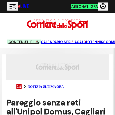
LIVE
Vai al contenuto principale
ABBONATI ORA
CONTENUTI PLUS
CALENDARIO SERIE A
CALCIO
TENNIS
SCOM
NOTIZIA ULTIMA ORA
Pareggio senza reti
all'Unipol Domus, Cagliari