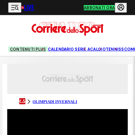
LIVE
Vai al contenuto principale
ABBONATI ORA
CONTENUTI PLUS
CALENDARIO SERIE A
CALCIO
TENNIS
SCOM
OLIMPIADI INVERNALI