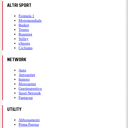
ALTRI SPORT
Formula 1
Motomondiale
Basket
Tennis
Running
Volley
eSports
Ciclismo
NETWORK
Auto
Autosprint
Inmoto
Motosprint
Guerinsportivo
Sport Network
Fantacup
UTILITY
Abbonamenti
Prima Pagina