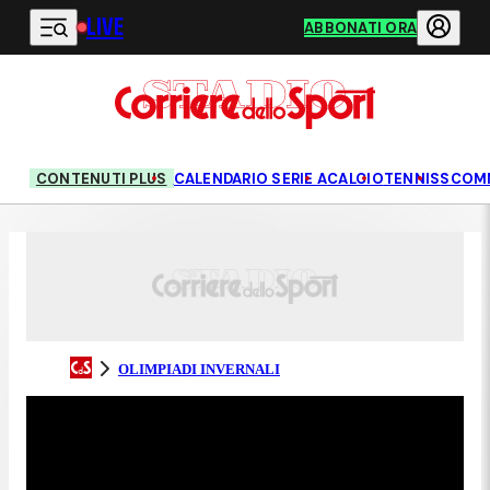
LIVE
Vai al contenuto principale
ABBONATI ORA
CONTENUTI PLUS
CALENDARIO SERIE A
CALCIO
TENNIS
SCOM
OLIMPIADI INVERNALI