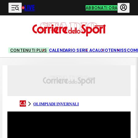
LIVE
Vai al contenuto principale
ABBONATI ORA
CONTENUTI PLUS
CALENDARIO SERIE A
CALCIO
TENNIS
SCOM
OLIMPIADI INVERNALI