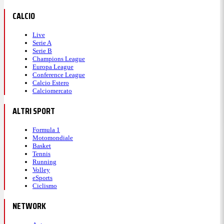
CALCIO
Live
Serie A
Serie B
Champions League
Europa League
Conference League
Calcio Estero
Calciomercato
ALTRI SPORT
Formula 1
Motomondiale
Basket
Tennis
Running
Volley
eSports
Ciclismo
NETWORK