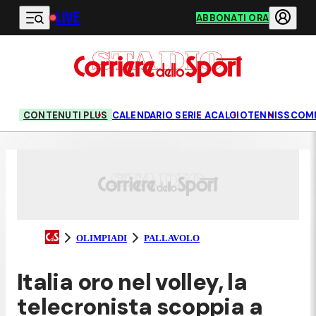
LIVE
Vai al contenuto principale
ABBONATI ORA
CONTENUTI PLUS
CALENDARIO SERIE A
CALCIO
TENNIS
SCOM
OLIMPIADI
PALLAVOLO
Italia oro nel volley, la
telecronista scoppia a