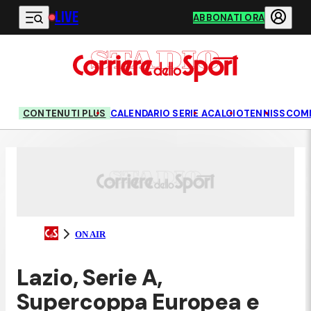
LIVE
Vai al contenuto principale
ABBONATI ORA
CONTENUTI PLUS
CALENDARIO SERIE A
CALCIO
TENNIS
SCOM
ON AIR
Lazio, Serie A,
Supercoppa Europea e