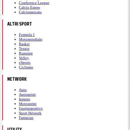
Conference League
Calcio Estero
Calciomercato
ALTRI SPORT
Formula 1
Motomondiale
Basket
Tennis
Running
Volley
eSports
Ciclismo
NETWORK
Auto
Autosprint
Inmoto
Motosprint
Guerinsportivo
Sport Network
Fantacup
UTILITY