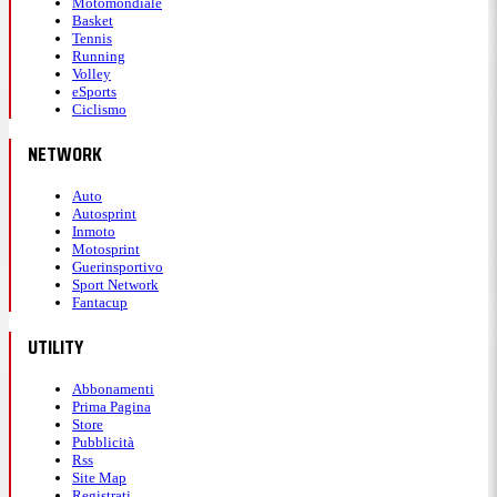
Motomondiale
Basket
Tennis
Running
Volley
eSports
Ciclismo
NETWORK
Auto
Autosprint
Inmoto
Motosprint
Guerinsportivo
Sport Network
Fantacup
UTILITY
Abbonamenti
Prima Pagina
Store
Pubblicità
Rss
Site Map
Registrati