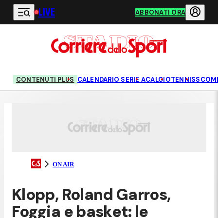
LIVE
Vai al contenuto principale
ABBONATI ORA
CONTENUTI PLUS
CALENDARIO SERIE A
CALCIO
TENNIS
SCOM
ON AIR
Klopp, Roland Garros,
Foggia e basket: le